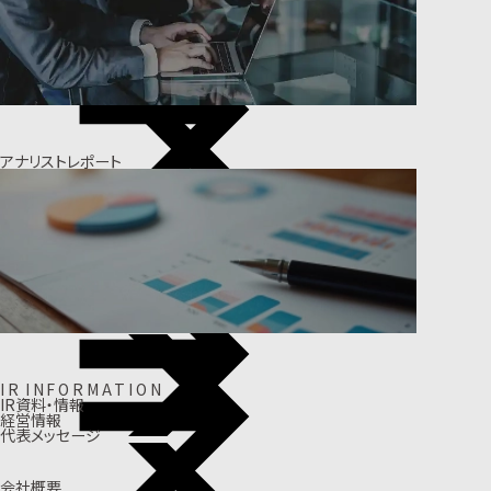
アナリストレポート
I
R
I
N
F
O
R
M
A
T
I
O
N
IR資料・情報
経営情報
代表メッセージ
会社概要