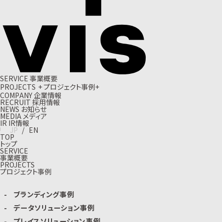
S
E
R
V
I
C
E
事
業
概
要
P
R
O
J
E
C
T
S
+
プ
ロ
ジ
ェ
ク
ト
事
例
+
C
O
M
P
A
N
Y
企
業
情
報
R
E
C
R
U
I
T
採
用
情
報
N
E
W
S
お
知
ら
せ
M
E
D
I
A
メ
デ
ィ
ア
I
R
I
R
情
報
J
P
/
E
N
TOP
トップ
SERVICE
事業概要
PROJECTS
プロジェクト事例
ブランディング事例
データソリューション事例
プレイスソリューション事例