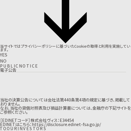
当サイトでは
プライバシーポリシー
に基づいたCookieの取得と利用を実施してい
ます。
YES
NO
P
U
B
L
I
C
N
O
T
I
C
E
電子公告
当社の決算公告については会社法第440条第4項の規定に基づき、掲載して
おりません。
なお、当社の貸借対照表及び損益計算書については、金融庁の下記サイトを
ご参照ください。
［EDINETコード］株式会社ヴィス：E34454
EDINETはこちら：
https://disclosure.edinet-fsa.go.jp/
T
O
O
U
R
I
N
V
E
S
T
O
R
S