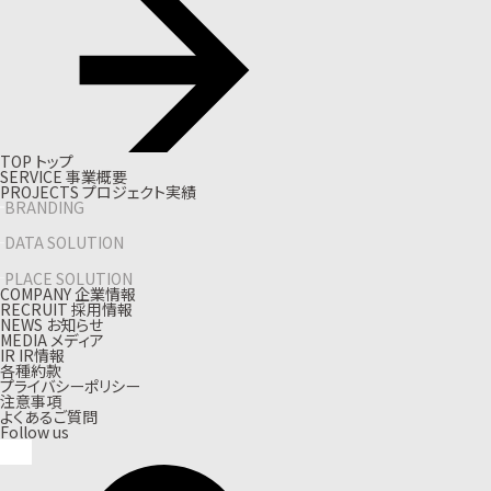
T
O
P
ト
ッ
プ
S
E
R
V
I
C
E
事
業
概
要
P
R
O
J
E
C
T
S
プ
ロ
ジ
ェ
ク
ト
実
績
BRANDING
DATA SOLUTION
PLACE SOLUTION
C
O
M
P
A
N
Y
企
業
情
報
R
E
C
R
U
I
T
採
用
情
報
N
E
W
S
お
知
ら
せ
M
E
D
I
A
メ
デ
ィ
ア
I
R
I
R
情
報
各種約款
プライバシーポリシー
注意事項
よくあるご質問
Follow us