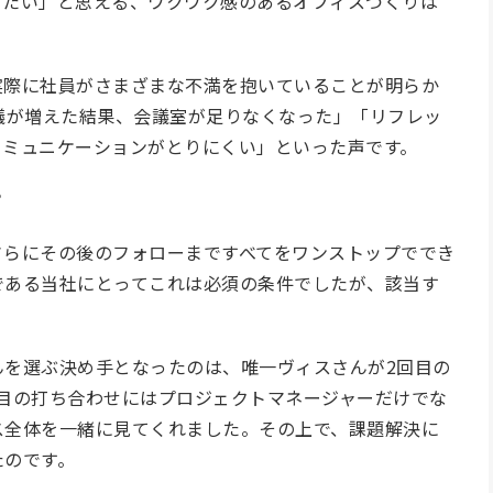
きたい」と思える、ワクワク感のあるオフィスづくりは
実際に社員がさまざまな不満を抱いていることが明らか
議が増えた結果、会議室が足りなくなった」「リフレッ
コミュニケーションがとりにくい」といった声です。
？
さらにその後のフォローまですべてをワンストップででき
である当社にとってこれは必須の条件でしたが、該当す
んを選ぶ決め手となったのは、唯一ヴィスさんが2回目の
目
の
打ち合わせにはプロジェクトマネージャーだけでな
ス全体を一緒に見てくれました。その上で、課題解決に
たのです。