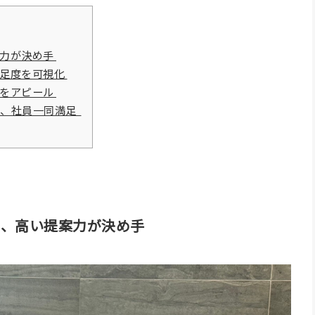
力が決め手​
足度を可視化​
をアピール​
に、社員一同満足​
と、高い提案力が決め手