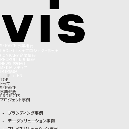
S
E
R
V
I
C
E
事
業
概
要
P
R
O
J
E
C
T
S
+
プ
ロ
ジ
ェ
ク
ト
事
例
+
C
O
M
P
A
N
Y
企
業
情
報
R
E
C
R
U
I
T
採
用
情
報
N
E
W
S
お
知
ら
せ
M
E
D
I
A
メ
デ
ィ
ア
I
R
I
R
情
報
J
P
/
E
N
TOP
トップ
SERVICE
事業概要
PROJECTS
プロジェクト事例
ブランディング事例
データソリューション事例
プレイスソリューション事例