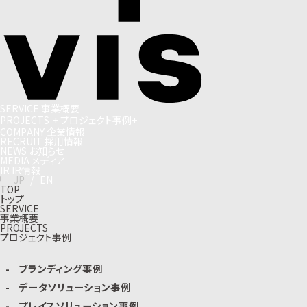
S
E
R
V
I
C
E
事
業
概
要
P
R
O
J
E
C
T
S
+
プ
ロ
ジ
ェ
ク
ト
事
例
+
C
O
M
P
A
N
Y
企
業
情
報
R
E
C
R
U
I
T
採
用
情
報
N
E
W
S
お
知
ら
せ
M
E
D
I
A
メ
デ
ィ
ア
I
R
I
R
情
報
J
P
/
E
N
TOP
トップ
SERVICE
事業概要
PROJECTS
プロジェクト事例
ブランディング事例
データソリューション事例
プレイスソリューション事例