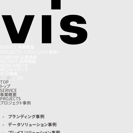
S
E
R
V
I
C
E
事
業
概
要
P
R
O
J
E
C
T
S
+
プ
ロ
ジ
ェ
ク
ト
事
例
+
C
O
M
P
A
N
Y
企
業
情
報
R
E
C
R
U
I
T
採
用
情
報
N
E
W
S
お
知
ら
せ
M
E
D
I
A
メ
デ
ィ
ア
I
R
I
R
情
報
J
P
/
E
N
TOP
トップ
SERVICE
事業概要
PROJECTS
プロジェクト事例
ブランディング事例
データソリューション事例
プレイスソリューション事例