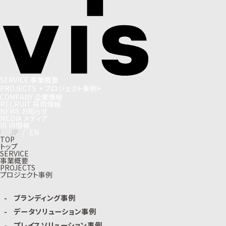
S
E
R
V
I
C
E
事
業
概
要
P
R
O
J
E
C
T
S
+
プ
ロ
ジ
ェ
ク
ト
事
例
+
C
O
M
P
A
N
Y
企
業
情
報
R
E
C
R
U
I
T
採
用
情
報
N
E
W
S
お
知
ら
せ
M
E
D
I
A
メ
デ
ィ
ア
I
R
I
R
情
報
J
P
/
E
N
TOP
トップ
SERVICE
事業概要
PROJECTS
プロジェクト事例
ブランディング事例
データソリューション事例
プレイスソリューション事例