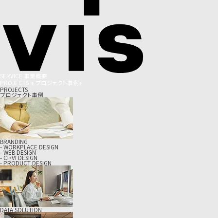
S
E
R
V
I
C
E
事
業
概
要
P
R
O
J
E
C
T
S
+
プ
ロ
ジ
ェ
ク
ト
事
例
+
PROJECTS
プロジェクト事例
BRANDING
- WORKPLACE DESIGN
- WEB DESIGN
- CI・VI DESIGN
- PRODUCT DESIGN
DATA SOLUTION