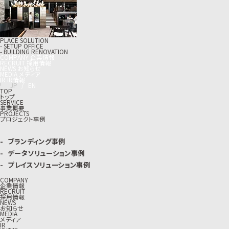
PLACE SOLUTION
- SETUP OFFICE
- BUILDING RENOVATION
C
O
M
P
A
N
Y
企
業
情
報
R
E
C
R
U
I
T
採
用
情
報
N
E
W
S
お
知
ら
せ
M
E
D
I
A
メ
デ
ィ
ア
I
R
I
R
情
報
J
P
/
E
N
TOP
トップ
SERVICE
事業概要
PROJECTS
プロジェクト事例
ブランディング事例
データソリューション事例
プレイスソリューション事例
COMPANY
企業情報
RECRUIT
採用情報
NEWS
お知らせ
MEDIA
メディア
IR