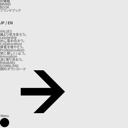
IR情報
BRAND
BOOK
ブランドブック
JP
/
EN
VALUES
誰より前を走ろう。
Leadership
共に高め合おう。
Collaboration
得意を増やそう。
Professionalism
常に新しくいよう。
Innovation
深く寄り添おう。
Reliability
DOWNLOAD
資料ダウンロード
Menu