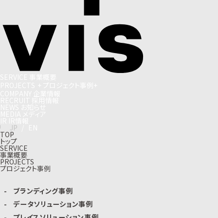
S
E
R
V
I
C
E
事
業
概
要
P
R
O
J
E
C
T
S
+
プ
ロ
ジ
ェ
ク
ト
事
例
+
C
O
M
P
A
N
Y
企
業
情
報
R
E
C
R
U
I
T
採
用
情
報
N
E
W
S
お
知
ら
せ
M
E
D
I
A
メ
デ
ィ
ア
I
R
I
R
情
報
J
P
/
E
N
TOP
トップ
SERVICE
事業概要
PROJECTS
プロジェクト事例
ブランディング事例
データソリューション事例
プレイスソリューション事例