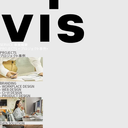
S
E
R
V
I
C
E
事
業
概
要
P
R
O
J
E
C
T
S
+
プ
ロ
ジ
ェ
ク
ト
事
例
+
PROJECTS
プロジェクト事例
BRANDING
- WORKPLACE DESIGN
- WEB DESIGN
- CI・VI DESIGN
- PRODUCT DESIGN
DATA SOLUTION