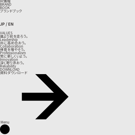
IR情報
BRAND
BOOK
ブランドブック
JP
/
EN
VALUES
誰より前を走ろう。
Leadership
共に高め合おう。
Collaboration
得意を増やそう。
Professionalism
常に新しくいよう。
Innovation
深く寄り添おう。
Reliability
DOWNLOAD
資料ダウンロード
Menu