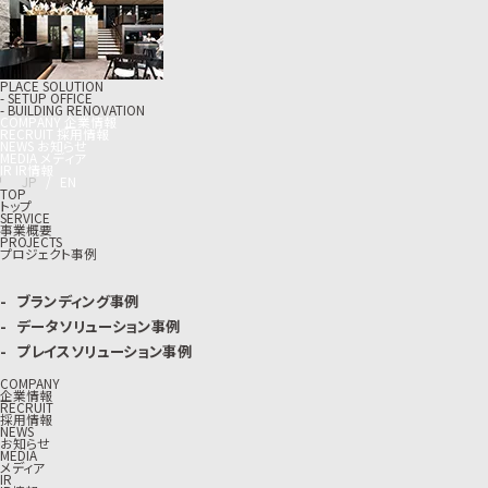
PLACE SOLUTION
- SETUP OFFICE
- BUILDING RENOVATION
C
O
M
P
A
N
Y
企
業
情
報
R
E
C
R
U
I
T
採
用
情
報
N
E
W
S
お
知
ら
せ
M
E
D
I
A
メ
デ
ィ
ア
I
R
I
R
情
報
J
P
/
E
N
TOP
トップ
SERVICE
事業概要
PROJECTS
プロジェクト事例
ブランディング事例
データソリューション事例
プレイスソリューション事例
COMPANY
企業情報
RECRUIT
採用情報
NEWS
お知らせ
MEDIA
メディア
IR