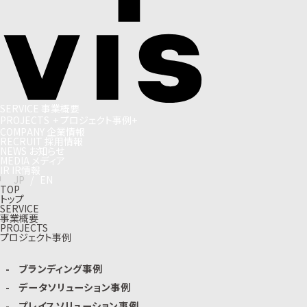
S
E
R
V
I
C
E
事
業
概
要
P
R
O
J
E
C
T
S
+
プ
ロ
ジ
ェ
ク
ト
事
例
+
C
O
M
P
A
N
Y
企
業
情
報
R
E
C
R
U
I
T
採
用
情
報
N
E
W
S
お
知
ら
せ
M
E
D
I
A
メ
デ
ィ
ア
I
R
I
R
情
報
J
P
/
E
N
TOP
トップ
SERVICE
事業概要
PROJECTS
プロジェクト事例
ブランディング事例
データソリューション事例
プレイスソリューション事例