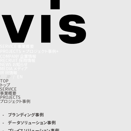
S
E
R
V
I
C
E
事
業
概
要
P
R
O
J
E
C
T
S
+
プ
ロ
ジ
ェ
ク
ト
事
例
+
C
O
M
P
A
N
Y
企
業
情
報
R
E
C
R
U
I
T
採
用
情
報
N
E
W
S
お
知
ら
せ
M
E
D
I
A
メ
デ
ィ
ア
I
R
I
R
情
報
J
P
/
E
N
TOP
トップ
SERVICE
事業概要
PROJECTS
プロジェクト事例
ブランディング事例
データソリューション事例
プレイスソリューション事例