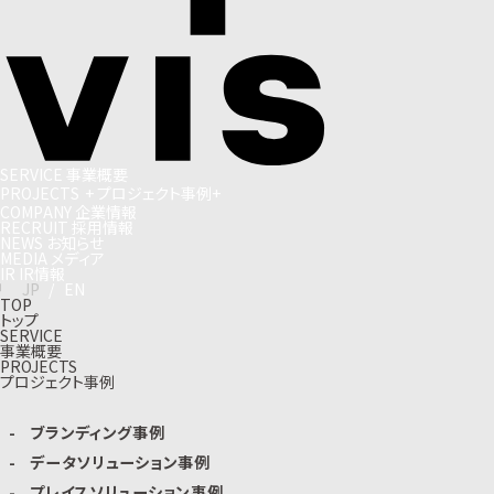
S
E
R
V
I
C
E
事
業
概
要
P
R
O
J
E
C
T
S
+
プ
ロ
ジ
ェ
ク
ト
事
例
+
C
O
M
P
A
N
Y
企
業
情
報
R
E
C
R
U
I
T
採
用
情
報
N
E
W
S
お
知
ら
せ
M
E
D
I
A
メ
デ
ィ
ア
I
R
I
R
情
報
J
P
/
E
N
TOP
トップ
SERVICE
事業概要
PROJECTS
プロジェクト事例
ブランディング事例
データソリューション事例
プレイスソリューション事例