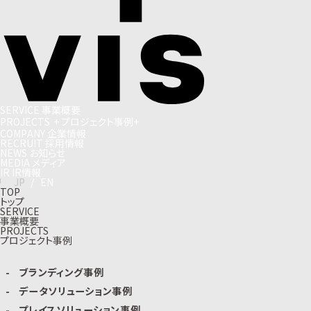
S
E
R
V
I
C
E
事
業
概
要
P
R
O
J
E
C
T
S
+
プ
ロ
ジ
ェ
ク
ト
事
例
+
C
O
M
P
A
N
Y
企
業
情
報
R
E
C
R
U
I
T
採
用
情
報
N
E
W
S
お
知
ら
せ
M
E
D
I
A
メ
デ
ィ
ア
I
R
I
R
情
報
J
P
/
E
N
TOP
トップ
SERVICE
事業概要
PROJECTS
プロジェクト事例
ブランディング事例
データソリューション事例
プレイスソリューション事例