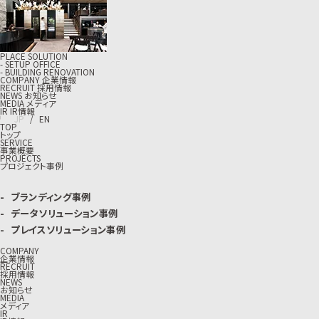
PLACE SOLUTION
- SETUP OFFICE
- BUILDING RENOVATION
C
O
M
P
A
N
Y
企
業
情
報
R
E
C
R
U
I
T
採
用
情
報
N
E
W
S
お
知
ら
せ
M
E
D
I
A
メ
デ
ィ
ア
I
R
I
R
情
報
J
P
/
E
N
TOP
トップ
SERVICE
事業概要
PROJECTS
プロジェクト事例
ブランディング事例
データソリューション事例
プレイスソリューション事例
COMPANY
企業情報
RECRUIT
採用情報
NEWS
お知らせ
MEDIA
メディア
IR