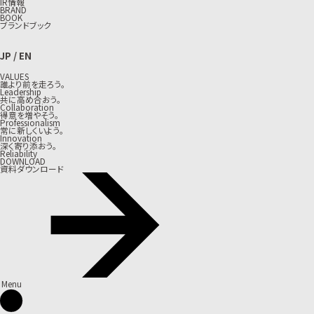
IR情報
BRAND
BOOK
ブランドブック
JP
/
EN
VALUES
誰より前を走ろう。
Leadership
共に高め合おう。
Collaboration
得意を増やそう。
Professionalism
常に新しくいよう。
Innovation
深く寄り添おう。
Reliability
DOWNLOAD
資料ダウンロード
Menu