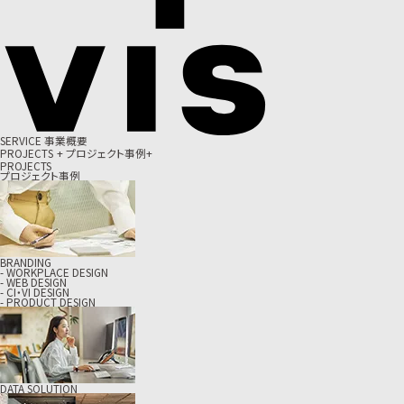
S
E
R
V
I
C
E
事
業
概
要
P
R
O
J
E
C
T
S
+
プ
ロ
ジ
ェ
ク
ト
事
例
+
PROJECTS
プロジェクト事例
BRANDING
- WORKPLACE DESIGN
- WEB DESIGN
- CI・VI DESIGN
- PRODUCT DESIGN
DATA SOLUTION