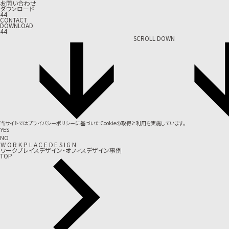
お問い合わせ
ダウンロード
44
CONTACT
DOWNLOAD
44
SCROLL DOWN
当サイトでは
プライバシーポリシー
に基づいたCookieの取得と利用を実施しています。
YES
NO
W
O
R
K
P
L
A
C
E
D
E
S
I
G
N
ワークプレイスデザイン・オフィスデザイン事例
TOP