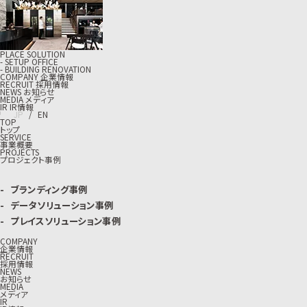
PLACE SOLUTION
- SETUP OFFICE
- BUILDING RENOVATION
C
O
M
P
A
N
Y
企
業
情
報
R
E
C
R
U
I
T
採
用
情
報
N
E
W
S
お
知
ら
せ
M
E
D
I
A
メ
デ
ィ
ア
I
R
I
R
情
報
J
P
/
E
N
TOP
トップ
SERVICE
事業概要
PROJECTS
プロジェクト事例
ブランディング事例
データソリューション事例
プレイスソリューション事例
COMPANY
企業情報
RECRUIT
採用情報
NEWS
お知らせ
MEDIA
メディア
IR