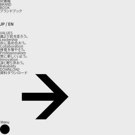
IR情報
BRAND
BOOK
ブランドブック
JP
/
EN
VALUES
誰より前を走ろう。
Leadership
共に高め合おう。
Collaboration
得意を増やそう。
Professionalism
常に新しくいよう。
Innovation
深く寄り添おう。
Reliability
DOWNLOAD
資料ダウンロード
Menu