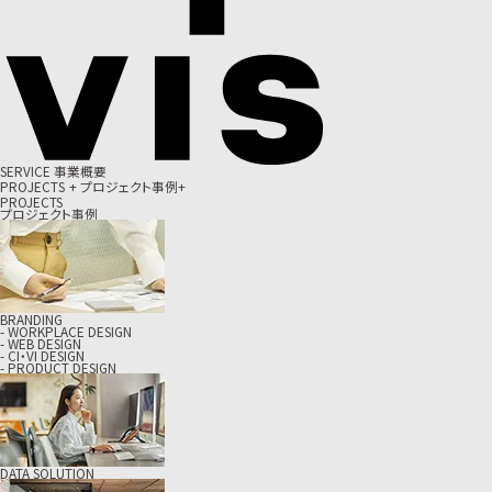
S
E
R
V
I
C
E
事
業
概
要
P
R
O
J
E
C
T
S
+
プ
ロ
ジ
ェ
ク
ト
事
例
+
PROJECTS
プロジェクト事例
BRANDING
- WORKPLACE DESIGN
- WEB DESIGN
- CI・VI DESIGN
- PRODUCT DESIGN
DATA SOLUTION