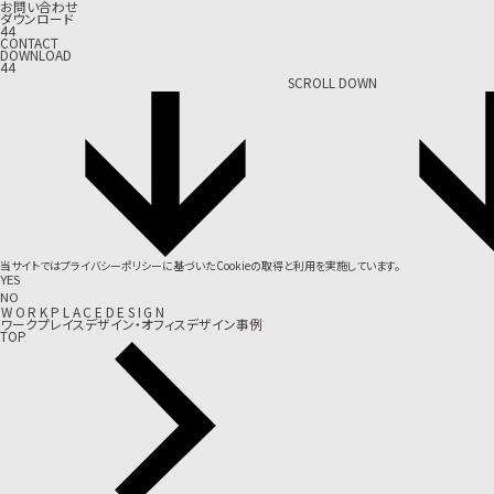
お問い合わせ
ダウンロード
44
CONTACT
DOWNLOAD
44
SCROLL DOWN
当サイトでは
プライバシーポリシー
に基づいたCookieの取得と利用を実施しています。
YES
NO
W
O
R
K
P
L
A
C
E
D
E
S
I
G
N
ワークプレイスデザイン・オフィスデザイン事例
TOP