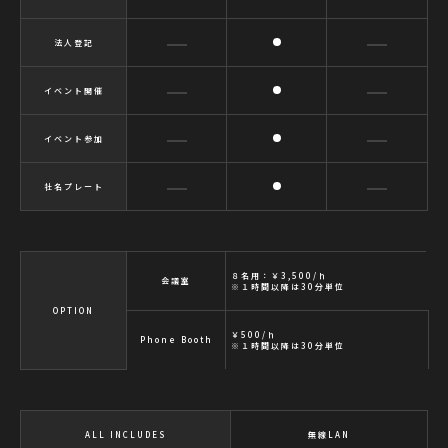
法人登記
イベント開催
イベント参加
社名プレート
８名用：￥3,500/ｈ
会議室
※１時間以降は30分単位
OPTION
￥500/ｈ
Phone Booth
※１時間以降は30分単位
ALL INCLUDES
無線LAN