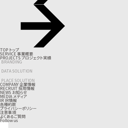
T
O
P
ト
ッ
プ
S
E
R
V
I
C
E
事
業
概
要
P
R
O
J
E
C
T
S
プ
ロ
ジ
ェ
ク
ト
実
績
BRANDING
DATA SOLUTION
PLACE SOLUTION
C
O
M
P
A
N
Y
企
業
情
報
R
E
C
R
U
I
T
採
用
情
報
N
E
W
S
お
知
ら
せ
M
E
D
I
A
メ
デ
ィ
ア
I
R
I
R
情
報
各種約款
プライバシーポリシー
注意事項
よくあるご質問
Follow us