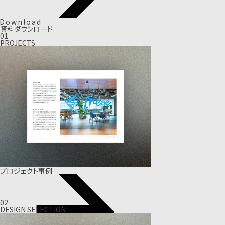
D
o
w
n
l
o
a
d
資料ダウンロード
01
PROJECTS
プロジェクト事例
02
DESIGN SELECTION