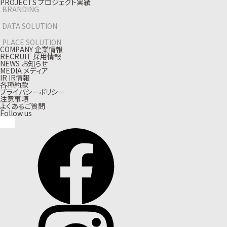
P
R
O
J
E
C
T
S
プ
ロ
ジ
ェ
ク
ト
実
績
BRANDING
DATA SOLUTION
PLACE SOLUTION
C
O
M
P
A
N
Y
企
業
情
報
R
E
C
R
U
I
T
採
用
情
報
N
E
W
S
お
知
ら
せ
M
E
D
I
A
メ
デ
ィ
ア
I
R
I
R
情
報
各種約款
プライバシーポリシー
注意事項
よくあるご質問
Follow us