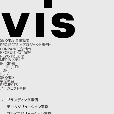
S
E
R
V
I
C
E
事
業
概
要
P
R
O
J
E
C
T
S
+
プ
ロ
ジ
ェ
ク
ト
事
例
+
C
O
M
P
A
N
Y
企
業
情
報
R
E
C
R
U
I
T
採
用
情
報
N
E
W
S
お
知
ら
せ
M
E
D
I
A
メ
デ
ィ
ア
I
R
I
R
情
報
J
P
/
E
N
TOP
トップ
SERVICE
事業概要
PROJECTS
プロジェクト事例
ブランディング事例
データソリューション事例
プレイスソリューション事例