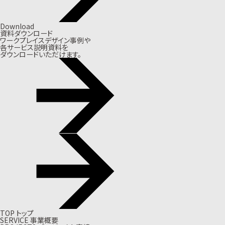
Download
資料ダウンロード
ワークプレイスデザイン事例や
各サービス説明資料を
ダウンロードいただけます。
T
O
P
ト
ッ
プ
S
E
R
V
I
C
E
事
業
概
要