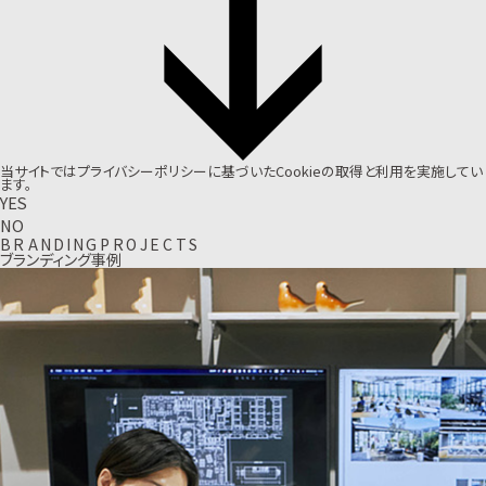
当サイトでは
プライバシーポリシー
に基づいたCookieの取得と利用を実施してい
ます。
YES
NO
B
R
A
N
D
I
N
G
P
R
O
J
E
C
T
S
ブランディング事例