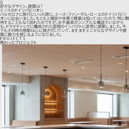
Q
好きなデザイン、建築は？
ミースのドイツパビリオン
バルセロナに旅行にいった際に、ミース・ファン・デル・ローエのドイツパビリ
オンに出会いました。もともと雑誌や本等で概要は知ってはいたので、特に期
待することもなく訪れたのですが、水平垂直のシンプルな構造でいながら
も、ドラマティックに構成された空間のインパクトに非常に感動しました。今
でもその時の感動は心に焼き付いていて、ますますミニマルなデザインや建
築に魅力を感じるようになりました。
P
R
O
J
E
C
T
S
携わったプロジェクト