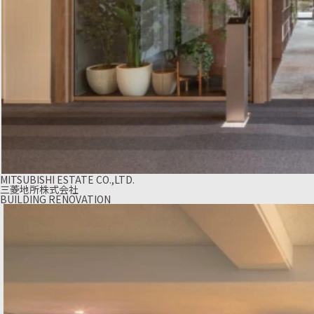
MITSUBISHI ESTATE CO.,LTD.
三菱地所株式会社
BUILDING RENOVATION