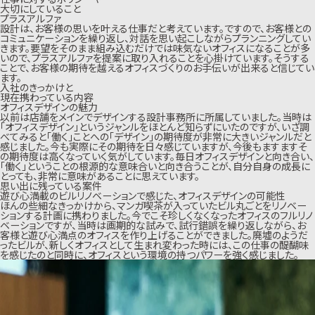
大切にしていること
プラスアルファ
設計は、お客様の思いを叶える仕事だと考えています。ですので、お客様との
コミュニケーションを繰り返し、対話を思い起こしながらプランニングしてい
きます。要望をそのまま組み込むだけでは味気ないオフィスになることが多
いので、プラスアルファを提案に取り入れることを心掛けています。そうする
ことで、お客様の期待を越えるオフィスづくりのお手伝いが出来ると信じてい
ます。
入社のきっかけと
現在携わっている内容
オフィスデザインの魅力
以前は店舗をメインでデザインする設計事務所に所属していました。当時は
「オフィスデザイン」というジャンルをほとんど知らずにいたのですが、いざ調
べてみると「働く」ことへの「デザイン」の期待度が非常に大きいジャンルだと
感じました。今も実際にその期待を日々感じていますが、今後もますますそ
の期待度は高くなっていく気がしています。毎日オフィスデザインと向き合い、
「働く」ということの根源的な意味合いと向き合うことが、自分自身の成長に
とっても、非常に意味があることに思えています。
思い出に残っている案件
遊び心満載のビルリノベーションで感じた、オフィスデザインの可能性
ほんの些細なきっかけから、マンガ喫茶が入っていたビル丸ごとをリノベー
ションする計画に携わりました。今でこそ珍しくなくなったオフィスのフルリノ
ベーションですが、当時は画期的な試みで、試行錯誤を繰り返しながら、お
客様と遊び心満点のオフィスを作り上げることができました。廃墟のようだ
ったビルが、新しくオフィスとして生まれ変わった時には、この仕事の醍醐味
を感じたのと同時に、オフィスという環境の持つパワーを強く感じました。