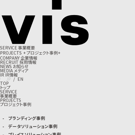
S
E
R
V
I
C
E
事
業
概
要
P
R
O
J
E
C
T
S
+
プ
ロ
ジ
ェ
ク
ト
事
例
+
C
O
M
P
A
N
Y
企
業
情
報
R
E
C
R
U
I
T
採
用
情
報
N
E
W
S
お
知
ら
せ
M
E
D
I
A
メ
デ
ィ
ア
I
R
I
R
情
報
J
P
/
E
N
TOP
トップ
SERVICE
事業概要
PROJECTS
プロジェクト事例
ブランディング事例
データソリューション事例
プレイスソリューション事例