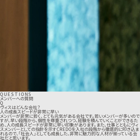
Q
U
E
S
T
I
O
N
S
メンバーへの質問
Q
ヴィスはどんな会社？
人の成長スピードが非常に早い
メンバーが非常に若く、とても元気がある会社です。若いメンバーが多いので
すが、早い段階から、個性を尊重されつつ、経験を積んでいくことができるた
め、人の成長スピードが非常に早い印象があります。また、仕事とともにヴィ
スメンバーとしての指針を示すCREDOを入社の段階から徹底的に叩き込ま
れるので、「社会人」としても成長した、非常に魅力的な人材が揃っている会
社だと思います。