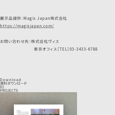
展示品提供：Magis Japan株式会社
https://magisjapan.com/
お問い合わせ先：株式会社ヴィス
東京オフィス［TEL］03-3433-6788
D
o
w
n
l
o
a
d
資料ダウンロード
01
PROJECTS