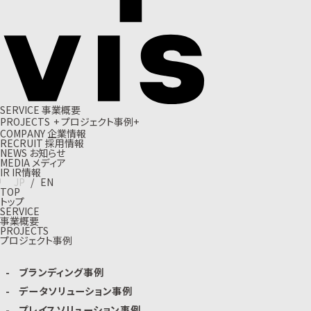
S
E
R
V
I
C
E
事
業
概
要
P
R
O
J
E
C
T
S
+
プ
ロ
ジ
ェ
ク
ト
事
例
+
C
O
M
P
A
N
Y
企
業
情
報
R
E
C
R
U
I
T
採
用
情
報
N
E
W
S
お
知
ら
せ
M
E
D
I
A
メ
デ
ィ
ア
I
R
I
R
情
報
J
P
/
E
N
TOP
トップ
SERVICE
事業概要
PROJECTS
プロジェクト事例
ブランディング事例
データソリューション事例
プレイスソリューション事例