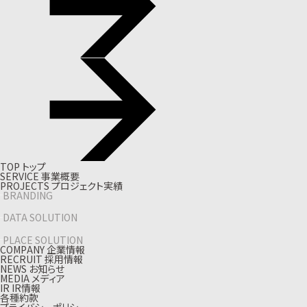
T
O
P
ト
ッ
プ
S
E
R
V
I
C
E
事
業
概
要
P
R
O
J
E
C
T
S
プ
ロ
ジ
ェ
ク
ト
実
績
BRANDING
DATA SOLUTION
PLACE SOLUTION
C
O
M
P
A
N
Y
企
業
情
報
R
E
C
R
U
I
T
採
用
情
報
N
E
W
S
お
知
ら
せ
M
E
D
I
A
メ
デ
ィ
ア
I
R
I
R
情
報
各種約款
プライバシーポリシー