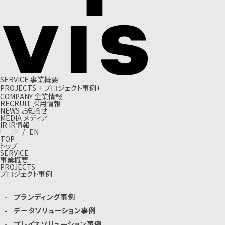
S
E
R
V
I
C
E
事
業
概
要
P
R
O
J
E
C
T
S
+
プ
ロ
ジ
ェ
ク
ト
事
例
+
C
O
M
P
A
N
Y
企
業
情
報
R
E
C
R
U
I
T
採
用
情
報
N
E
W
S
お
知
ら
せ
M
E
D
I
A
メ
デ
ィ
ア
I
R
I
R
情
報
J
P
/
E
N
TOP
トップ
SERVICE
事業概要
PROJECTS
プロジェクト事例
ブランディング事例
データソリューション事例
プレイスソリューション事例