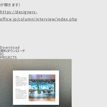
が開きます）
https://designers-
office.jp/column/interview/index.php
D
o
w
n
l
o
a
d
資料ダウンロード
01
PROJECTS