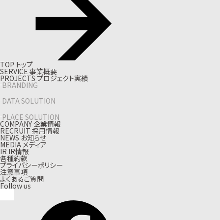
T
O
P
ト
ッ
プ
S
E
R
V
I
C
E
事
業
概
要
P
R
O
J
E
C
T
S
プ
ロ
ジ
ェ
ク
ト
実
績
BRANDING
DATA SOLUTION
PLACE SOLUTION
C
O
M
P
A
N
Y
企
業
情
報
R
E
C
R
U
I
T
採
用
情
報
N
E
W
S
お
知
ら
せ
M
E
D
I
A
メ
デ
ィ
ア
I
R
I
R
情
報
各種約款
プライバシーポリシー
注意事項
よくあるご質問
Follow us