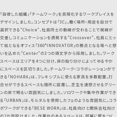
「自律した組織」「チームワーク」を具現化するワークプレイスを
デザインしました。コンセプトは「3C」。働く場所・用途を自分で
選択できる"Choice"、社員同士の動線が交わることで視線が
交差しコミュニケーションを誘発する"Crossover"、社員にとっ
て核となるオフィス「360°INNOVATOR」の拠点となる場へと想
いを込めた"Center"の3つの頭文字から採用しました。ワーク
スペースはエリアを4つに分け、床の貼り分けによってゆるやか
にスペースを区切りました。チームワーク・コラボレーションがで
きる「NOHARA」は、フレキシブルに使える家具を多数配置。打
合せができるスペースも随所に設置し、芝生を連想させるグリー
ンの床で明るい雰囲気にしました。ソロワークや集中作業ができ
る「URBAN」は、モルタルを使用しカフェのような雰囲気に。コラ
ボワークができる「BESE WORK」は、社員向けと関係会社向け
の2か所設けました。作業台のあるスペースは、部屋に壁をつく