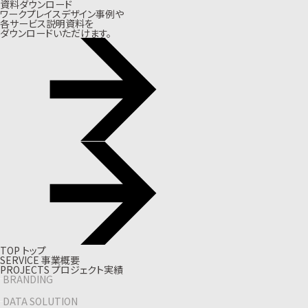
資料ダウンロード
ワークプレイスデザイン事例や
各サービス説明資料を
ダウンロードいただけます。
T
O
P
ト
ッ
プ
S
E
R
V
I
C
E
事
業
概
要
P
R
O
J
E
C
T
S
プ
ロ
ジ
ェ
ク
ト
実
績
BRANDING
DATA SOLUTION