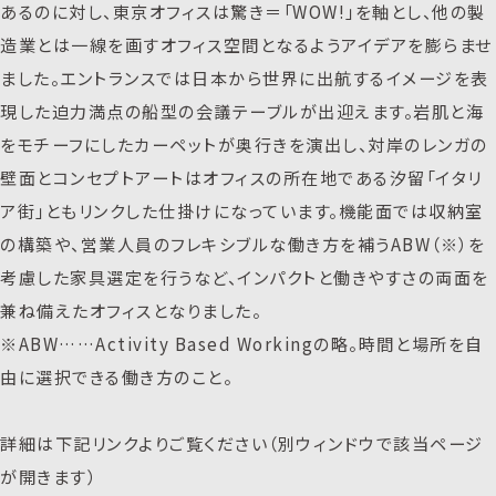
あるのに対し、東京オフィスは驚き＝「WOW!」を軸とし、他の製
造業とは一線を画すオフィス空間となるようアイデアを膨らませ
ました。エントランスでは日本から世界に出航するイメージを表
現した迫力満点の船型の会議テーブルが出迎えます。岩肌と海
をモチーフにしたカーペットが奥行きを演出し、対岸のレンガの
壁面とコンセプトアートはオフィスの所在地である汐留「イタリ
ア街」ともリンクした仕掛けになっています。機能面では収納室
の構築や、営業人員のフレキシブルな働き方を補うABW（※）を
考慮した家具選定を行うなど、インパクトと働きやすさの両面を
兼ね備えたオフィスとなりました。
※ABW……Activity Based Workingの略。時間と場所を自
由に選択できる働き方のこと。
詳細は下記リンクよりご覧ください（別ウィンドウで該当ページ
が開きます）