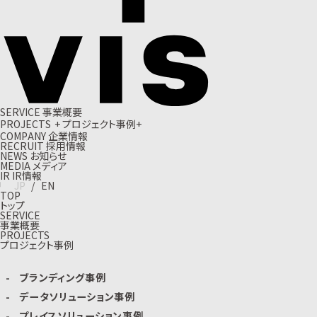
S
E
R
V
I
C
E
事
業
概
要
P
R
O
J
E
C
T
S
+
プ
ロ
ジ
ェ
ク
ト
事
例
+
C
O
M
P
A
N
Y
企
業
情
報
R
E
C
R
U
I
T
採
用
情
報
N
E
W
S
お
知
ら
せ
M
E
D
I
A
メ
デ
ィ
ア
I
R
I
R
情
報
J
P
/
E
N
TOP
トップ
SERVICE
事業概要
PROJECTS
プロジェクト事例
ブランディング事例
データソリューション事例
プレイスソリューション事例