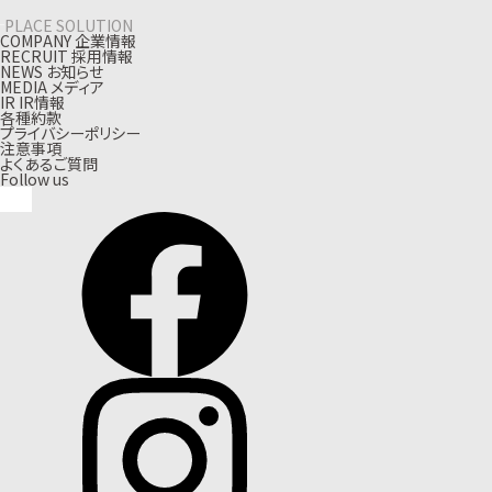
PLACE SOLUTION
C
O
M
P
A
N
Y
企
業
情
報
R
E
C
R
U
I
T
採
用
情
報
N
E
W
S
お
知
ら
せ
M
E
D
I
A
メ
デ
ィ
ア
I
R
I
R
情
報
各種約款
プライバシーポリシー
注意事項
よくあるご質問
Follow us