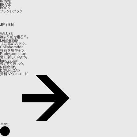
IR情報
BRAND
BOOK
ブランドブック
JP
/
EN
VALUES
誰より前を走ろう。
Leadership
共に高め合おう。
Collaboration
得意を増やそう。
Professionalism
常に新しくいよう。
Innovation
深く寄り添おう。
Reliability
DOWNLOAD
資料ダウンロード
Menu