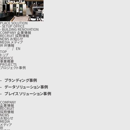
PLACE SOLUTION
- SETUP OFFICE
- BUILDING RENOVATION
C
O
M
P
A
N
Y
企
業
情
報
R
E
C
R
U
I
T
採
用
情
報
N
E
W
S
お
知
ら
せ
M
E
D
I
A
メ
デ
ィ
ア
I
R
I
R
情
報
J
P
/
E
N
TOP
トップ
SERVICE
事業概要
PROJECTS
プロジェクト事例
ブランディング事例
データソリューション事例
プレイスソリューション事例
COMPANY
企業情報
RECRUIT
採用情報
NEWS
お知らせ
MEDIA
メディア
IR