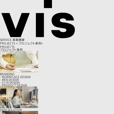
S
E
R
V
I
C
E
事
業
概
要
P
R
O
J
E
C
T
S
+
プ
ロ
ジ
ェ
ク
ト
事
例
+
PROJECTS
プロジェクト事例
BRANDING
- WORKPLACE DESIGN
- WEB DESIGN
- CI・VI DESIGN
- PRODUCT DESIGN
DATA SOLUTION