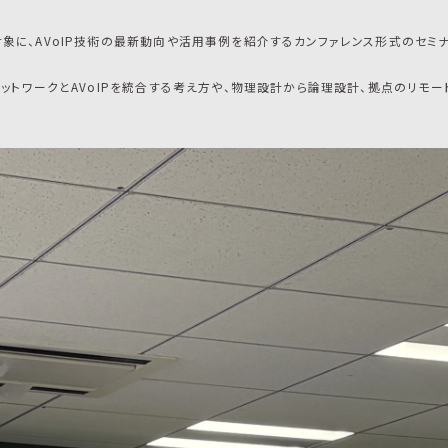
対象に、AVoIP技術の最新動向や活用事例を紹介するカンファレンス形式のセミナ
ネットワークとAVoIPを統合する考え方や、物理設計から論理設計、拠点のリモー