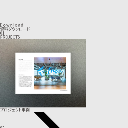
D
o
w
n
l
o
a
d
資料ダウンロード
01
PROJECTS
プロジェクト事例
02