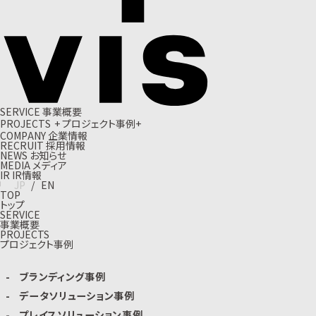
S
E
R
V
I
C
E
事
業
概
要
P
R
O
J
E
C
T
S
+
プ
ロ
ジ
ェ
ク
ト
事
例
+
C
O
M
P
A
N
Y
企
業
情
報
R
E
C
R
U
I
T
採
用
情
報
N
E
W
S
お
知
ら
せ
M
E
D
I
A
メ
デ
ィ
ア
I
R
I
R
情
報
J
P
/
E
N
TOP
トップ
SERVICE
事業概要
PROJECTS
プロジェクト事例
ブランディング事例
データソリューション事例
プレイスソリューション事例