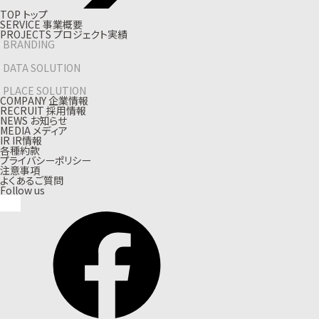
T
O
P
ト
ッ
プ
S
E
R
V
I
C
E
事
業
概
要
P
R
O
J
E
C
T
S
プ
ロ
ジ
ェ
ク
ト
実
績
BRANDING
DATA SOLUTION
PLACE SOLUTION
C
O
M
P
A
N
Y
企
業
情
報
R
E
C
R
U
I
T
採
用
情
報
N
E
W
S
お
知
ら
せ
M
E
D
I
A
メ
デ
ィ
ア
I
R
I
R
情
報
各種約款
プライバシーポリシー
注意事項
よくあるご質問
Follow us