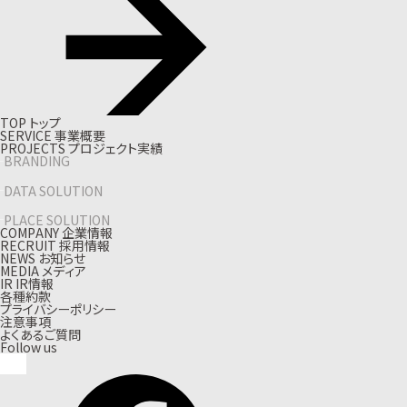
T
O
P
ト
ッ
プ
S
E
R
V
I
C
E
事
業
概
要
P
R
O
J
E
C
T
S
プ
ロ
ジ
ェ
ク
ト
実
績
BRANDING
DATA SOLUTION
PLACE SOLUTION
C
O
M
P
A
N
Y
企
業
情
報
R
E
C
R
U
I
T
採
用
情
報
N
E
W
S
お
知
ら
せ
M
E
D
I
A
メ
デ
ィ
ア
I
R
I
R
情
報
各種約款
プライバシーポリシー
注意事項
よくあるご質問
Follow us