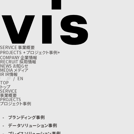
S
E
R
V
I
C
E
事
業
概
要
P
R
O
J
E
C
T
S
+
プ
ロ
ジ
ェ
ク
ト
事
例
+
C
O
M
P
A
N
Y
企
業
情
報
R
E
C
R
U
I
T
採
用
情
報
N
E
W
S
お
知
ら
せ
M
E
D
I
A
メ
デ
ィ
ア
I
R
I
R
情
報
J
P
/
E
N
TOP
トップ
SERVICE
事業概要
PROJECTS
プロジェクト事例
ブランディング事例
データソリューション事例
プレイスソリューション事例