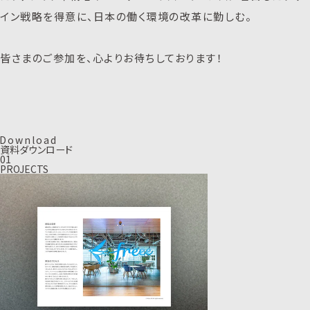
イン戦略を得意に、日本の働く環境の改革に勤しむ。
皆さまのご参加を、心よりお待ちしております！
D
o
w
n
l
o
a
d
資料ダウンロード
01
PROJECTS