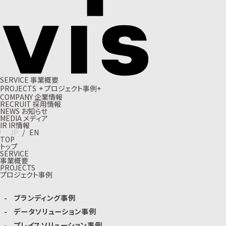
S
E
R
V
I
C
E
事
業
概
要
P
R
O
J
E
C
T
S
+
プ
ロ
ジ
ェ
ク
ト
事
例
+
C
O
M
P
A
N
Y
企
業
情
報
R
E
C
R
U
I
T
採
用
情
報
N
E
W
S
お
知
ら
せ
M
E
D
I
A
メ
デ
ィ
ア
I
R
I
R
情
報
J
P
/
E
N
TOP
トップ
SERVICE
事業概要
PROJECTS
プロジェクト事例
ブランディング事例
データソリューション事例
プレイスソリューション事例