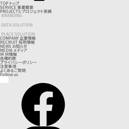
T
O
P
ト
ッ
プ
S
E
R
V
I
C
E
事
業
概
要
P
R
O
J
E
C
T
S
プ
ロ
ジ
ェ
ク
ト
実
績
BRANDING
DATA SOLUTION
PLACE SOLUTION
C
O
M
P
A
N
Y
企
業
情
報
R
E
C
R
U
I
T
採
用
情
報
N
E
W
S
お
知
ら
せ
M
E
D
I
A
メ
デ
ィ
ア
I
R
I
R
情
報
各種約款
プライバシーポリシー
注意事項
よくあるご質問
Follow us