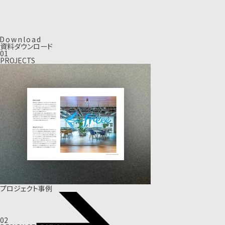
D
o
w
n
l
o
a
d
資料ダウンロード
01
PROJECTS
プロジェクト事例
02