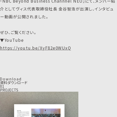
「NBC Beyond Business Channnel NEO」にて、メンバー紹
介としてヴィス代表取締役社長 金谷智浩が出演し、インタビュ
ー動画が公開されました。
ぜひ、ご覧ください。
▼YouTube
https://youtu.be/XyF82e0WUxQ
D
o
w
n
l
o
a
d
資料ダウンロード
01
PROJECTS