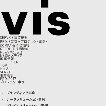
S
E
R
V
I
C
E
事
業
概
要
P
R
O
J
E
C
T
S
+
プ
ロ
ジ
ェ
ク
ト
事
例
+
C
O
M
P
A
N
Y
企
業
情
報
R
E
C
R
U
I
T
採
用
情
報
N
E
W
S
お
知
ら
せ
M
E
D
I
A
メ
デ
ィ
ア
I
R
I
R
情
報
J
P
/
E
N
TOP
トップ
SERVICE
事業概要
PROJECTS
プロジェクト事例
ブランディング事例
データソリューション事例
プレイスソリューション事例