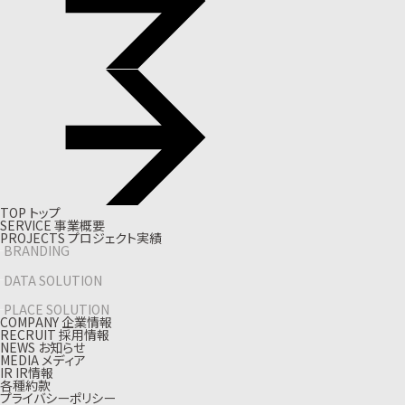
T
O
P
ト
ッ
プ
S
E
R
V
I
C
E
事
業
概
要
P
R
O
J
E
C
T
S
プ
ロ
ジ
ェ
ク
ト
実
績
BRANDING
DATA SOLUTION
PLACE SOLUTION
C
O
M
P
A
N
Y
企
業
情
報
R
E
C
R
U
I
T
採
用
情
報
N
E
W
S
お
知
ら
せ
M
E
D
I
A
メ
デ
ィ
ア
I
R
I
R
情
報
各種約款
プライバシーポリシー