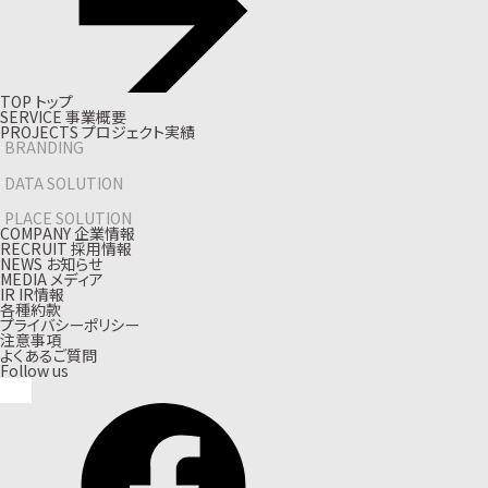
T
O
P
ト
ッ
プ
S
E
R
V
I
C
E
事
業
概
要
P
R
O
J
E
C
T
S
プ
ロ
ジ
ェ
ク
ト
実
績
BRANDING
DATA SOLUTION
PLACE SOLUTION
C
O
M
P
A
N
Y
企
業
情
報
R
E
C
R
U
I
T
採
用
情
報
N
E
W
S
お
知
ら
せ
M
E
D
I
A
メ
デ
ィ
ア
I
R
I
R
情
報
各種約款
プライバシーポリシー
注意事項
よくあるご質問
Follow us