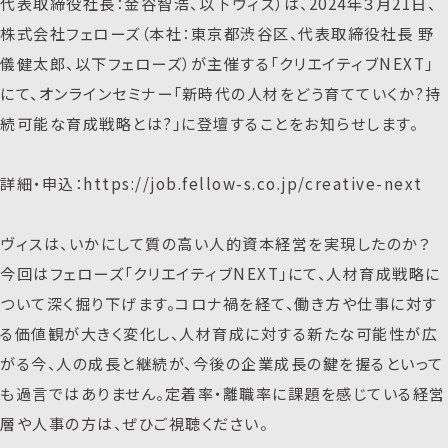
代表取締役社長：金谷智浩、以下ヴィス）は、2024年３月21日、
株式会社フェローズ（本社：東京都渋谷区、代表取締役社長 野
儀健太郎、以下フェローズ）が主催する「クリエイティブNEXT」
にて、オンラインセミナー「新時代の人材をどう育てていくか?持
続可能な育成戦略とは?」に登壇することをお知らせします。
詳細・申込：https://job.fellow-s.co.jp/creative-next
ヴィスは、いかにして質の高い人的資本経営を実現したのか？
今回はフェローズ「クリエイティブNEXT」にて、人材育成戦略に
ついて深く掘り下げます。コロナ禍を経て、働き方や仕事に対す
る価値観が大きく変化し、人材育成に対する新たな可能性が広
がる今、人の成長と継続が、今後の企業成長の鍵を握るといって
も過言ではありません。定着率・離職率に課題を感じている経営
層や人事の方は、ぜひご視聴ください。