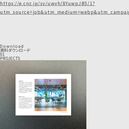
https://e.cnz.jp/sv/uwvh/8YuwpJB5/1?
utm_source=job&utm_medium=webp&utm_campaig
D
o
w
n
l
o
a
d
資料ダウンロード
01
PROJECTS