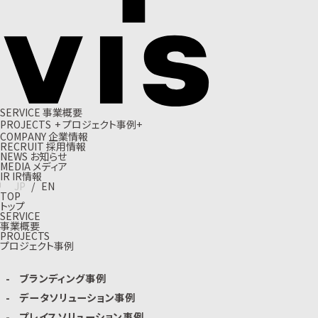
S
E
R
V
I
C
E
事
業
概
要
P
R
O
J
E
C
T
S
+
プ
ロ
ジ
ェ
ク
ト
事
例
+
C
O
M
P
A
N
Y
企
業
情
報
R
E
C
R
U
I
T
採
用
情
報
N
E
W
S
お
知
ら
せ
M
E
D
I
A
メ
デ
ィ
ア
I
R
I
R
情
報
J
P
/
E
N
TOP
トップ
SERVICE
事業概要
PROJECTS
プロジェクト事例
ブランディング事例
データソリューション事例
プレイスソリューション事例