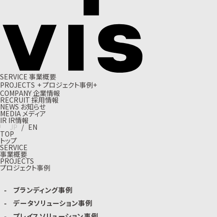
S
E
R
V
I
C
E
事
業
概
要
P
R
O
J
E
C
T
S
+
プ
ロ
ジ
ェ
ク
ト
事
例
+
C
O
M
P
A
N
Y
企
業
情
報
R
E
C
R
U
I
T
採
用
情
報
N
E
W
S
お
知
ら
せ
M
E
D
I
A
メ
デ
ィ
ア
I
R
I
R
情
報
J
P
/
E
N
TOP
トップ
SERVICE
事業概要
PROJECTS
プロジェクト事例
ブランディング事例
データソリューション事例
プレイスソリューション事例