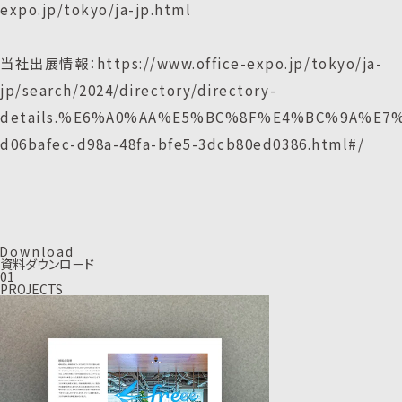
expo.jp/tokyo/ja-jp.html
当社出展情報：https://www.office-expo.jp/tokyo/ja-
jp/search/2024/directory/directory-
details.%E6%A0%AA%E5%BC%8F%E4%BC%9A%E7
d06bafec-d98a-48fa-bfe5-3dcb80ed0386.html#/
D
o
w
n
l
o
a
d
資料ダウンロード
01
PROJECTS