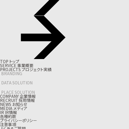
T
O
P
ト
ッ
プ
S
E
R
V
I
C
E
事
業
概
要
P
R
O
J
E
C
T
S
プ
ロ
ジ
ェ
ク
ト
実
績
BRANDING
DATA SOLUTION
PLACE SOLUTION
C
O
M
P
A
N
Y
企
業
情
報
R
E
C
R
U
I
T
採
用
情
報
N
E
W
S
お
知
ら
せ
M
E
D
I
A
メ
デ
ィ
ア
I
R
I
R
情
報
各種約款
プライバシーポリシー
注意事項
よくあるご質問