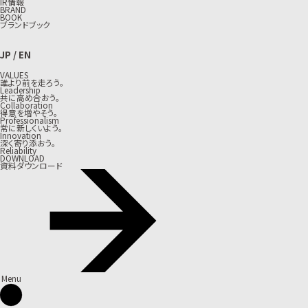
IR情報
BRAND
BOOK
ブランドブック
JP
/
EN
VALUES
誰より前を走ろう。
Leadership
共に高め合おう。
Collaboration
得意を増やそう。
Professionalism
常に新しくいよう。
Innovation
深く寄り添おう。
Reliability
DOWNLOAD
資料ダウンロード
Menu