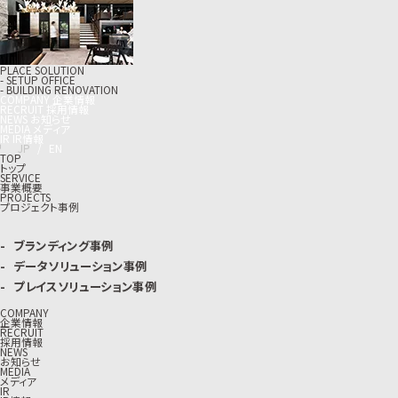
PLACE SOLUTION
- SETUP OFFICE
- BUILDING RENOVATION
C
O
M
P
A
N
Y
企
業
情
報
R
E
C
R
U
I
T
採
用
情
報
N
E
W
S
お
知
ら
せ
M
E
D
I
A
メ
デ
ィ
ア
I
R
I
R
情
報
J
P
/
E
N
TOP
トップ
SERVICE
事業概要
PROJECTS
プロジェクト事例
ブランディング事例
データソリューション事例
プレイスソリューション事例
COMPANY
企業情報
RECRUIT
採用情報
NEWS
お知らせ
MEDIA
メディア
IR