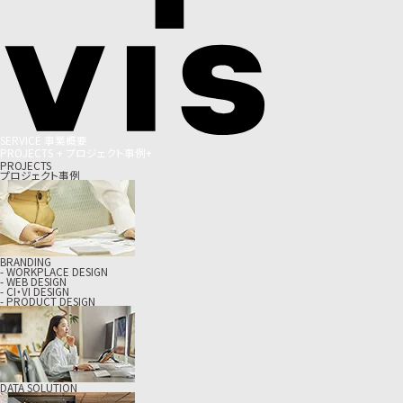
S
E
R
V
I
C
E
事
業
概
要
P
R
O
J
E
C
T
S
+
プ
ロ
ジ
ェ
ク
ト
事
例
+
PROJECTS
プロジェクト事例
BRANDING
- WORKPLACE DESIGN
- WEB DESIGN
- CI・VI DESIGN
- PRODUCT DESIGN
DATA SOLUTION