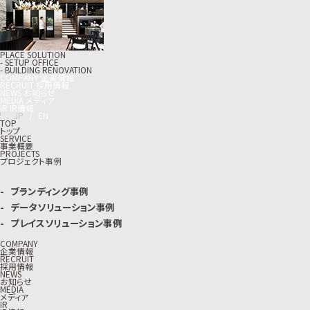
PLACE SOLUTION
- SETUP OFFICE
- BUILDING RENOVATION
C
O
M
P
A
N
Y
企
業
情
報
R
E
C
R
U
I
T
採
用
情
報
N
E
W
S
お
知
ら
せ
M
E
D
I
A
メ
デ
ィ
ア
I
R
I
R
情
報
J
P
/
E
N
TOP
トップ
SERVICE
事業概要
PROJECTS
プロジェクト事例
ブランディング事例
データソリューション事例
プレイスソリューション事例
COMPANY
企業情報
RECRUIT
採用情報
NEWS
お知らせ
MEDIA
メディア
IR