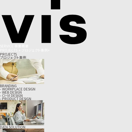
S
E
R
V
I
C
E
事
業
概
要
P
R
O
J
E
C
T
S
+
プ
ロ
ジ
ェ
ク
ト
事
例
+
PROJECTS
プロジェクト事例
BRANDING
- WORKPLACE DESIGN
- WEB DESIGN
- CI・VI DESIGN
- PRODUCT DESIGN
DATA SOLUTION