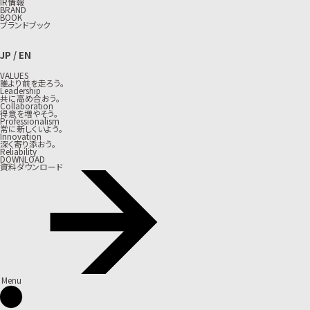
IR情報
BRAND
BOOK
ブランドブック
JP
/
EN
VALUES
誰より前を走ろう。
Leadership
共に高め合おう。
Collaboration
得意を増やそう。
Professionalism
常に新しくいよう。
Innovation
深く寄り添おう。
Reliability
DOWNLOAD
資料ダウンロード
Menu