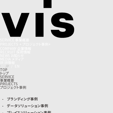
S
E
R
V
I
C
E
事
業
概
要
P
R
O
J
E
C
T
S
+
プ
ロ
ジ
ェ
ク
ト
事
例
+
C
O
M
P
A
N
Y
企
業
情
報
R
E
C
R
U
I
T
採
用
情
報
N
E
W
S
お
知
ら
せ
M
E
D
I
A
メ
デ
ィ
ア
I
R
I
R
情
報
J
P
/
E
N
TOP
トップ
SERVICE
事業概要
PROJECTS
プロジェクト事例
ブランディング事例
データソリューション事例
プレイスソリューション事例