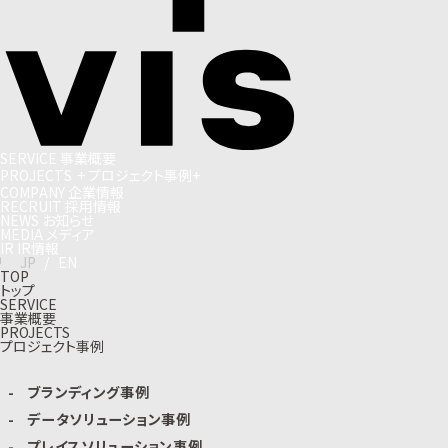
S
E
R
V
I
C
E
事
業
概
要
P
R
O
J
E
C
T
S
+
プ
ロ
ジ
ェ
ク
ト
事
例
+
C
O
M
P
A
N
Y
企
業
情
報
R
E
C
R
U
I
T
採
用
情
報
N
E
W
S
お
知
ら
せ
M
E
D
I
A
メ
デ
ィ
ア
I
R
I
R
情
報
J
P
/
E
N
TOP
トップ
SERVICE
事業概要
PROJECTS
プロジェクト事例
ブランディング事例
データソリューション事例
プレイスソリューション事例