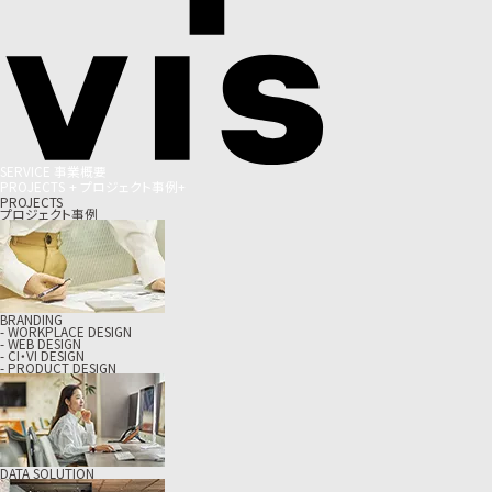
S
E
R
V
I
C
E
事
業
概
要
P
R
O
J
E
C
T
S
+
プ
ロ
ジ
ェ
ク
ト
事
例
+
PROJECTS
プロジェクト事例
BRANDING
- WORKPLACE DESIGN
- WEB DESIGN
- CI・VI DESIGN
- PRODUCT DESIGN
DATA SOLUTION