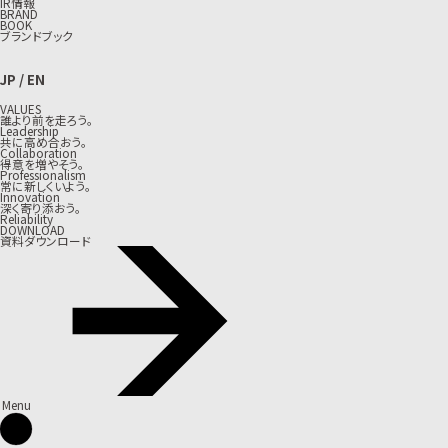
IR情報
BRAND
BOOK
ブランドブック
JP
/
EN
VALUES
誰より前を走ろう。
Leadership
共に高め合おう。
Collaboration
得意を増やそう。
Professionalism
常に新しくいよう。
Innovation
深く寄り添おう。
Reliability
DOWNLOAD
資料ダウンロード
Menu