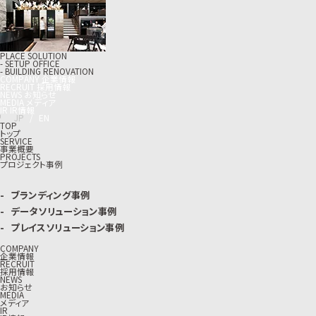
PLACE SOLUTION
- SETUP OFFICE
- BUILDING RENOVATION
C
O
M
P
A
N
Y
企
業
情
報
R
E
C
R
U
I
T
採
用
情
報
N
E
W
S
お
知
ら
せ
M
E
D
I
A
メ
デ
ィ
ア
I
R
I
R
情
報
J
P
/
E
N
TOP
トップ
SERVICE
事業概要
PROJECTS
プロジェクト事例
ブランディング事例
データソリューション事例
プレイスソリューション事例
COMPANY
企業情報
RECRUIT
採用情報
NEWS
お知らせ
MEDIA
メディア
IR