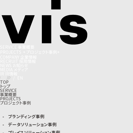
S
E
R
V
I
C
E
事
業
概
要
P
R
O
J
E
C
T
S
+
プ
ロ
ジ
ェ
ク
ト
事
例
+
C
O
M
P
A
N
Y
企
業
情
報
R
E
C
R
U
I
T
採
用
情
報
N
E
W
S
お
知
ら
せ
M
E
D
I
A
メ
デ
ィ
ア
I
R
I
R
情
報
J
P
/
E
N
TOP
トップ
SERVICE
事業概要
PROJECTS
プロジェクト事例
ブランディング事例
データソリューション事例
プレイスソリューション事例