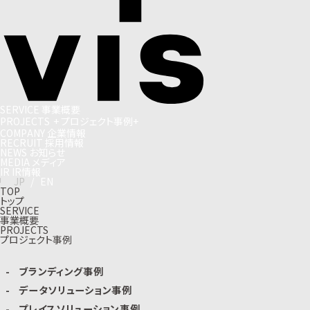
S
E
R
V
I
C
E
事
業
概
要
P
R
O
J
E
C
T
S
+
プ
ロ
ジ
ェ
ク
ト
事
例
+
C
O
M
P
A
N
Y
企
業
情
報
R
E
C
R
U
I
T
採
用
情
報
N
E
W
S
お
知
ら
せ
M
E
D
I
A
メ
デ
ィ
ア
I
R
I
R
情
報
J
P
/
E
N
TOP
トップ
SERVICE
事業概要
PROJECTS
プロジェクト事例
ブランディング事例
データソリューション事例
プレイスソリューション事例