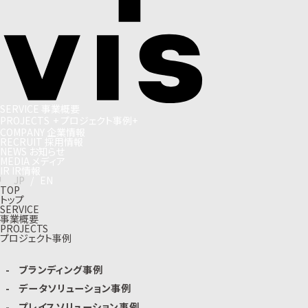
S
E
R
V
I
C
E
事
業
概
要
P
R
O
J
E
C
T
S
+
プ
ロ
ジ
ェ
ク
ト
事
例
+
C
O
M
P
A
N
Y
企
業
情
報
R
E
C
R
U
I
T
採
用
情
報
N
E
W
S
お
知
ら
せ
M
E
D
I
A
メ
デ
ィ
ア
I
R
I
R
情
報
J
P
/
E
N
TOP
トップ
SERVICE
事業概要
PROJECTS
プロジェクト事例
ブランディング事例
データソリューション事例
プレイスソリューション事例