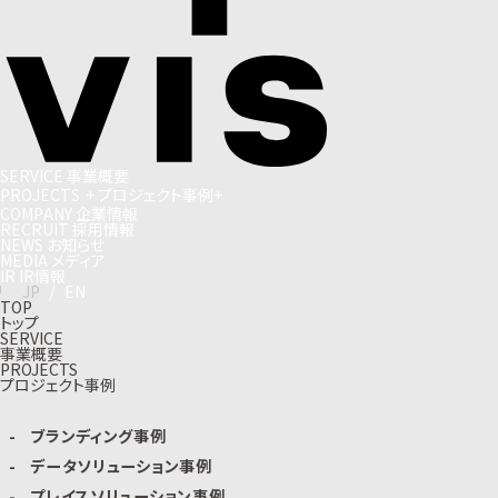
S
E
R
V
I
C
E
事
業
概
要
P
R
O
J
E
C
T
S
+
プ
ロ
ジ
ェ
ク
ト
事
例
+
C
O
M
P
A
N
Y
企
業
情
報
R
E
C
R
U
I
T
採
用
情
報
N
E
W
S
お
知
ら
せ
M
E
D
I
A
メ
デ
ィ
ア
I
R
I
R
情
報
J
P
/
E
N
TOP
トップ
SERVICE
事業概要
PROJECTS
プロジェクト事例
ブランディング事例
データソリューション事例
プレイスソリューション事例