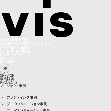
S
E
R
V
I
C
E
事
業
概
要
P
R
O
J
E
C
T
S
+
プ
ロ
ジ
ェ
ク
ト
事
例
+
C
O
M
P
A
N
Y
企
業
情
報
R
E
C
R
U
I
T
採
用
情
報
N
E
W
S
お
知
ら
せ
M
E
D
I
A
メ
デ
ィ
ア
I
R
I
R
情
報
J
P
/
E
N
TOP
トップ
SERVICE
事業概要
PROJECTS
プロジェクト事例
ブランディング事例
データソリューション事例
プレイスソリューション事例