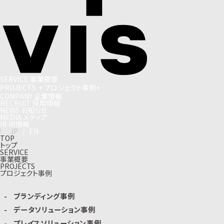
S
E
R
V
I
C
E
事
業
概
要
P
R
O
J
E
C
T
S
+
プ
ロ
ジ
ェ
ク
ト
事
例
+
C
O
M
P
A
N
Y
企
業
情
報
R
E
C
R
U
I
T
採
用
情
報
N
E
W
S
お
知
ら
せ
M
E
D
I
A
メ
デ
ィ
ア
I
R
I
R
情
報
J
P
/
E
N
TOP
トップ
SERVICE
事業概要
PROJECTS
プロジェクト事例
ブランディング事例
データソリューション事例
プレイスソリューション事例