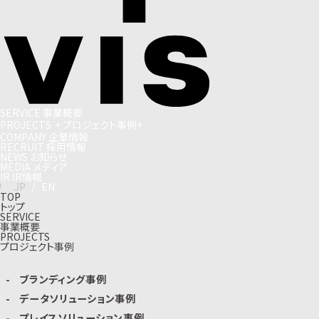
S
E
R
V
I
C
E
事
業
概
要
P
R
O
J
E
C
T
S
+
プ
ロ
ジ
ェ
ク
ト
事
例
+
C
O
M
P
A
N
Y
企
業
情
報
R
E
C
R
U
I
T
採
用
情
報
N
E
W
S
お
知
ら
せ
M
E
D
I
A
メ
デ
ィ
ア
I
R
I
R
情
報
J
P
/
E
N
TOP
トップ
SERVICE
事業概要
PROJECTS
プロジェクト事例
ブランディング事例
データソリューション事例
プレイスソリューション事例