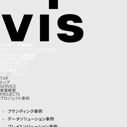
S
E
R
V
I
C
E
事
業
概
要
P
R
O
J
E
C
T
S
+
プ
ロ
ジ
ェ
ク
ト
事
例
+
C
O
M
P
A
N
Y
企
業
情
報
R
E
C
R
U
I
T
採
用
情
報
N
E
W
S
お
知
ら
せ
M
E
D
I
A
メ
デ
ィ
ア
I
R
I
R
情
報
J
P
/
E
N
TOP
トップ
SERVICE
事業概要
PROJECTS
プロジェクト事例
ブランディング事例
データソリューション事例
プレイスソリューション事例