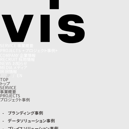
S
E
R
V
I
C
E
事
業
概
要
P
R
O
J
E
C
T
S
+
プ
ロ
ジ
ェ
ク
ト
事
例
+
C
O
M
P
A
N
Y
企
業
情
報
R
E
C
R
U
I
T
採
用
情
報
N
E
W
S
お
知
ら
せ
M
E
D
I
A
メ
デ
ィ
ア
I
R
I
R
情
報
J
P
/
E
N
TOP
トップ
SERVICE
事業概要
PROJECTS
プロジェクト事例
ブランディング事例
データソリューション事例
プレイスソリューション事例