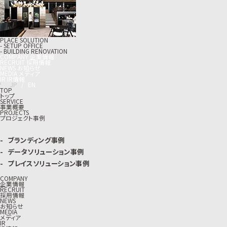
PLACE SOLUTION
- SETUP OFFICE
- BUILDING RENOVATION
C
O
M
P
A
N
Y
企
業
情
報
R
E
C
R
U
I
T
採
用
情
報
N
E
W
S
お
知
ら
せ
M
E
D
I
A
メ
デ
ィ
ア
I
R
I
R
情
報
J
P
/
E
N
TOP
トップ
SERVICE
事業概要
PROJECTS
プロジェクト事例
ブランディング事例
データソリューション事例
プレイスソリューション事例
COMPANY
企業情報
RECRUIT
採用情報
NEWS
お知らせ
MEDIA
メディア
IR