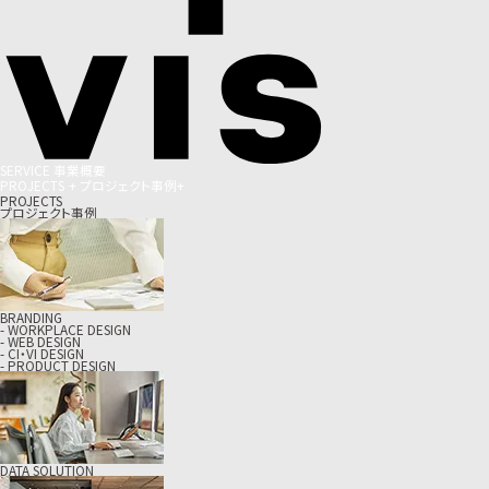
S
E
R
V
I
C
E
事
業
概
要
P
R
O
J
E
C
T
S
+
プ
ロ
ジ
ェ
ク
ト
事
例
+
PROJECTS
プロジェクト事例
BRANDING
- WORKPLACE DESIGN
- WEB DESIGN
- CI・VI DESIGN
- PRODUCT DESIGN
DATA SOLUTION