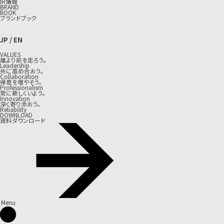
IR情報
BRAND
BOOK
ブランドブック
JP
/
EN
VALUES
誰より前を走ろう。
Leadership
共に高め合おう。
Collaboration
得意を増やそう。
Professionalism
常に新しくいよう。
Innovation
深く寄り添おう。
Reliability
DOWNLOAD
資料ダウンロード
Menu