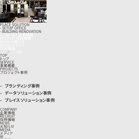
PLACE SOLUTION
- SETUP OFFICE
- BUILDING RENOVATION
C
O
M
P
A
N
Y
企
業
情
報
R
E
C
R
U
I
T
採
用
情
報
N
E
W
S
お
知
ら
せ
M
E
D
I
A
メ
デ
ィ
ア
I
R
I
R
情
報
J
P
/
E
N
TOP
トップ
SERVICE
事業概要
PROJECTS
プロジェクト事例
ブランディング事例
データソリューション事例
プレイスソリューション事例
COMPANY
企業情報
RECRUIT
採用情報
NEWS
お知らせ
MEDIA
メディア
IR