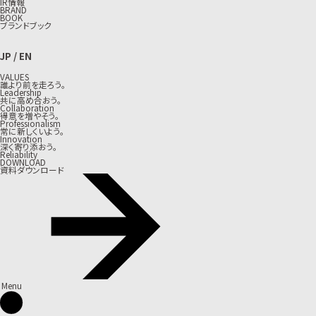
IR情報
BRAND
BOOK
ブランドブック
JP
/
EN
VALUES
誰より前を走ろう。
Leadership
共に高め合おう。
Collaboration
得意を増やそう。
Professionalism
常に新しくいよう。
Innovation
深く寄り添おう。
Reliability
DOWNLOAD
資料ダウンロード
Menu