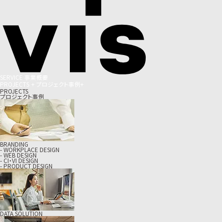
S
E
R
V
I
C
E
事
業
概
要
P
R
O
J
E
C
T
S
+
プ
ロ
ジ
ェ
ク
ト
事
例
+
PROJECTS
プロジェクト事例
BRANDING
- WORKPLACE DESIGN
- WEB DESIGN
- CI・VI DESIGN
- PRODUCT DESIGN
DATA SOLUTION