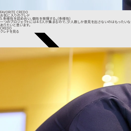
FAVORITE CREDO
お気に入りのクレド
5.多様性を認め合い、個性を発揮する。(多様性)
一つのプロジェクトには4-5人が集まるので、少人数しか意見を出さないのはもったい
ありたいと思います。
CREDO
クレドを見る