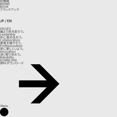
IR情報
BRAND
BOOK
ブランドブック
JP
/
EN
VALUES
誰より前を走ろう。
Leadership
共に高め合おう。
Collaboration
得意を増やそう。
Professionalism
常に新しくいよう。
Innovation
深く寄り添おう。
Reliability
DOWNLOAD
資料ダウンロード
Menu