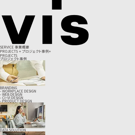
S
E
R
V
I
C
E
事
業
概
要
P
R
O
J
E
C
T
S
+
プ
ロ
ジ
ェ
ク
ト
事
例
+
PROJECTS
プロジェクト事例
BRANDING
- WORKPLACE DESIGN
- WEB DESIGN
- CI・VI DESIGN
- PRODUCT DESIGN
DATA SOLUTION