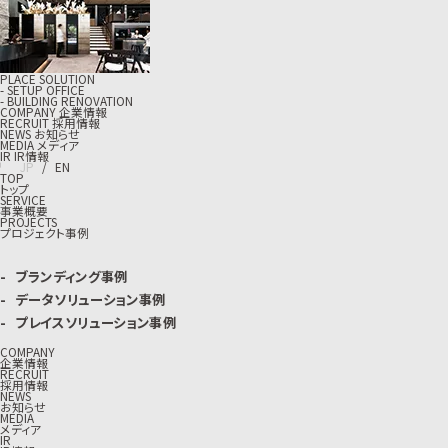
PLACE SOLUTION
- SETUP OFFICE
- BUILDING RENOVATION
C
O
M
P
A
N
Y
企
業
情
報
R
E
C
R
U
I
T
採
用
情
報
N
E
W
S
お
知
ら
せ
M
E
D
I
A
メ
デ
ィ
ア
I
R
I
R
情
報
J
P
/
E
N
TOP
トップ
SERVICE
事業概要
PROJECTS
プロジェクト事例
ブランディング事例
データソリューション事例
プレイスソリューション事例
COMPANY
企業情報
RECRUIT
採用情報
NEWS
お知らせ
MEDIA
メディア
IR