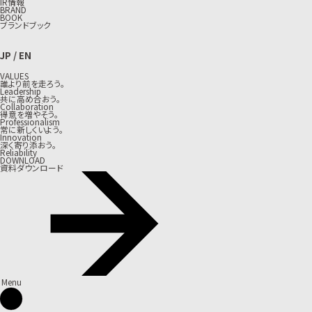
IR情報
BRAND
BOOK
ブランドブック
JP
/
EN
VALUES
誰より前を走ろう。
Leadership
共に高め合おう。
Collaboration
得意を増やそう。
Professionalism
常に新しくいよう。
Innovation
深く寄り添おう。
Reliability
DOWNLOAD
資料ダウンロード
Menu