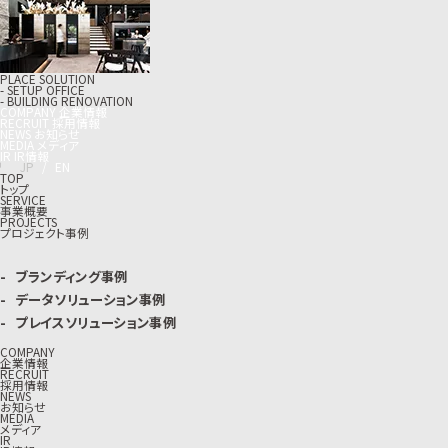
PLACE SOLUTION
- SETUP OFFICE
- BUILDING RENOVATION
C
O
M
P
A
N
Y
企
業
情
報
R
E
C
R
U
I
T
採
用
情
報
N
E
W
S
お
知
ら
せ
M
E
D
I
A
メ
デ
ィ
ア
I
R
I
R
情
報
J
P
/
E
N
TOP
トップ
SERVICE
事業概要
PROJECTS
プロジェクト事例
ブランディング事例
データソリューション事例
プレイスソリューション事例
COMPANY
企業情報
RECRUIT
採用情報
NEWS
お知らせ
MEDIA
メディア
IR