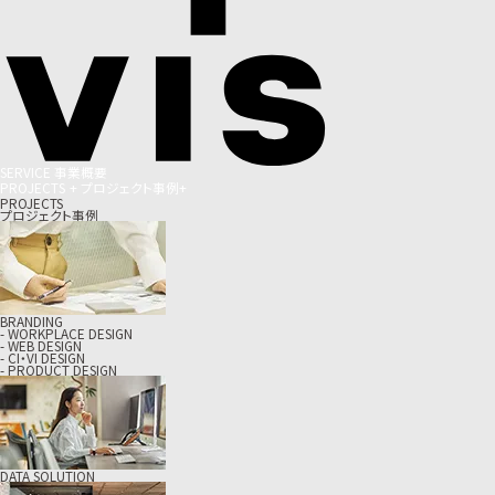
S
E
R
V
I
C
E
事
業
概
要
P
R
O
J
E
C
T
S
+
プ
ロ
ジ
ェ
ク
ト
事
例
+
PROJECTS
プロジェクト事例
BRANDING
- WORKPLACE DESIGN
- WEB DESIGN
- CI・VI DESIGN
- PRODUCT DESIGN
DATA SOLUTION