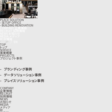
PLACE SOLUTION
- SETUP OFFICE
- BUILDING RENOVATION
C
O
M
P
A
N
Y
企
業
情
報
R
E
C
R
U
I
T
採
用
情
報
N
E
W
S
お
知
ら
せ
M
E
D
I
A
メ
デ
ィ
ア
I
R
I
R
情
報
J
P
/
E
N
TOP
トップ
SERVICE
事業概要
PROJECTS
プロジェクト事例
ブランディング事例
データソリューション事例
プレイスソリューション事例
COMPANY
企業情報
RECRUIT
採用情報
NEWS
お知らせ
MEDIA
メディア
IR