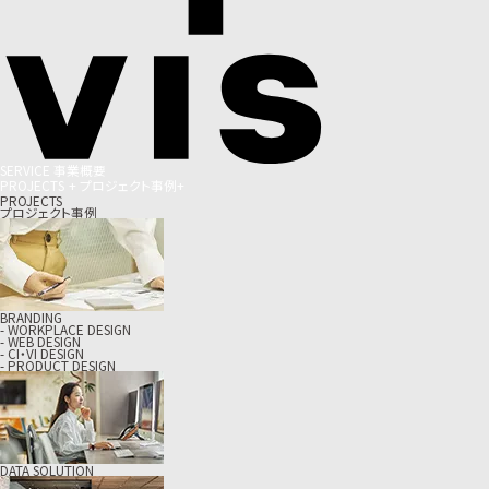
S
E
R
V
I
C
E
事
業
概
要
P
R
O
J
E
C
T
S
+
プ
ロ
ジ
ェ
ク
ト
事
例
+
PROJECTS
プロジェクト事例
BRANDING
- WORKPLACE DESIGN
- WEB DESIGN
- CI・VI DESIGN
- PRODUCT DESIGN
DATA SOLUTION