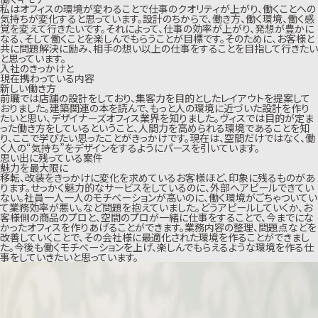
私はオフィスの環境が変わることで仕事のクオリティが上がり、働くことへの
気持ちが変化すると思っています。設計のちからで、働き方、働く環境、働く感
覚を変えて行きたいです。それによって、仕事の効率が上がり、発想が豊かに
なる、そして働くことを楽しんでもらうことが目標です。そのために、お客様と
共に問題解決に励み、相手の想い以上の仕事をすることを目指して行きたい
と思っています。
入社のきっかけと
現在携わっている内容
新しい働き方
前職では店舗の設計をしており、集客力を目的としたレイアウトを提案して
おりました。建築関連の本を読んで、もっと人の環境に近づいた設計を作り
たいと思い、デザイナーズオフィス業界を知りました。ヴィスでは目的が定ま
った働き方をしているということ、人間力を高められる環境であることを知
り、ここで学びたい思ったことがきっかけです。現在は、空間だけではなく、働
く人の“気持ち”をデザインをするようにパースを引いています。
思い出に残っている案件
魅力を最大限に
移転、改装をきっかけに変化を求めているお客様ほど、印象に残るものがあ
ります。せっかく魅力的なサービスをしているのに、外部へアピールできてい
ない。社員一人一人のモチベーションが高いのに、働く環境がごちゃついてい
て業務効率が悪い。など問題を抱えていました。どうアピールしていくか、お
客様側の商品のプロと、空間のプロが一緒に仕事をすることで、今までにな
かったオフィスを作りあげることができます。業務内容の整理、問題点などを
改善していくことで、その会社様に最適化された環境を作ることができまし
た。今後も働くモチベーションを上げ、楽しんでもらえるような環境を作る仕
事をしていきたいと思っています。