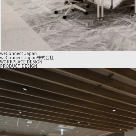
weConnect Japan
weConnect Japan株式会社
WORKPLACE DESIGN
PRODUCT DESIGN