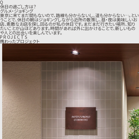
Q
休日の過ごし方は？
グルメ・ジョギング
東京に来てまだ間もないので、路線も分からないし、道も分からない…。とい
うことで、休日の朝はジョギングしながら近所の散策し、昼・夜は美味しいお
店、素敵なお店を探し回るのが私の休日です。まだまだ行きたい場所、知り
たいことが山ほどあります。時間があれば外に出かけることで、新しいもの
や人との出会いを楽しんでいます。
P
R
O
J
E
C
T
S
携わったプロジェクト