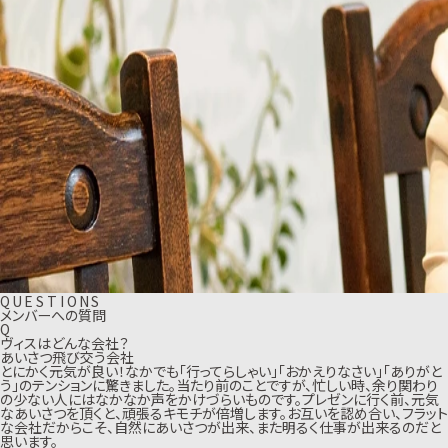
Q
U
E
S
T
I
O
N
S
メンバーへの質問
Q
ヴィスはどんな会社？
あいさつ飛び交う会社
とにかく元気が良い！なかでも「行ってらしゃい」「おかえりなさい」「ありがと
う」のテンションに驚きました。当たり前のことですが、忙しい時、余り関わり
の少ない人にはなかなか声をかけづらいものです。プレゼンに行く前、元気
なあいさつを頂くと、頑張るキモチが倍増します。お互いを認め合い、フラット
な会社だからこそ、自然にあいさつが出来、また明るく仕事が出来るのだと
思います。