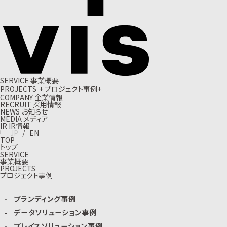
S
E
R
V
I
C
E
事
業
概
要
P
R
O
J
E
C
T
S
+
プ
ロ
ジ
ェ
ク
ト
事
例
+
C
O
M
P
A
N
Y
企
業
情
報
R
E
C
R
U
I
T
採
用
情
報
N
E
W
S
お
知
ら
せ
M
E
D
I
A
メ
デ
ィ
ア
I
R
I
R
情
報
J
P
/
E
N
TOP
トップ
SERVICE
事業概要
PROJECTS
プロジェクト事例
ブランディング事例
データソリューション事例
プレイスソリューション事例