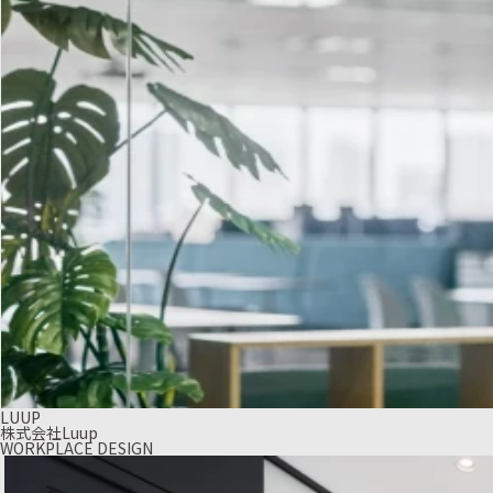
LUUP
株式会社Luup
WORKPLACE DESIGN