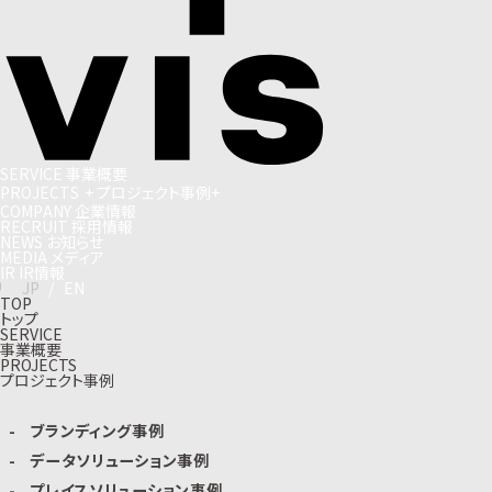
S
E
R
V
I
C
E
事
業
概
要
P
R
O
J
E
C
T
S
+
プ
ロ
ジ
ェ
ク
ト
事
例
+
C
O
M
P
A
N
Y
企
業
情
報
R
E
C
R
U
I
T
採
用
情
報
N
E
W
S
お
知
ら
せ
M
E
D
I
A
メ
デ
ィ
ア
I
R
I
R
情
報
J
P
/
E
N
TOP
トップ
SERVICE
事業概要
PROJECTS
プロジェクト事例
ブランディング事例
データソリューション事例
プレイスソリューション事例